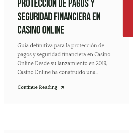
protección de pagos y
seguridad financiera en
Casino Online
Guía definitiva para la protección de
pagos y seguridad financiera en Casino
Online Desde su lanzamiento en 2019,
Casino Online ha construido una...
Continue Reading