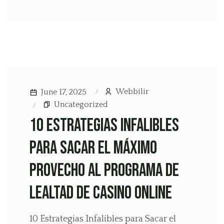
Webbilir
June 17, 2025
Uncategorized
10 Estrategias Infalibles
para Sacar el Máximo
Provecho al Programa de
Lealtad de Casino Online
10 Estrategias Infalibles para Sacar el