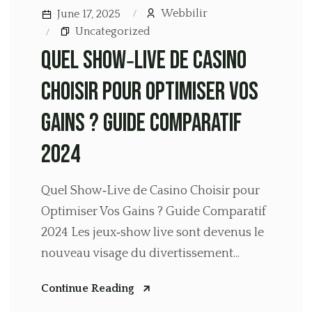
Webbilir
June 17, 2025
Uncategorized
Quel Show‑Live de Casino
Choisir pour Optimiser Vos
Gains ? Guide Comparatif
2024
Quel Show‑Live de Casino Choisir pour
Optimiser Vos Gains ? Guide Comparatif
2024 Les jeux‑show live sont devenus le
nouveau visage du divertissement...
Continue Reading