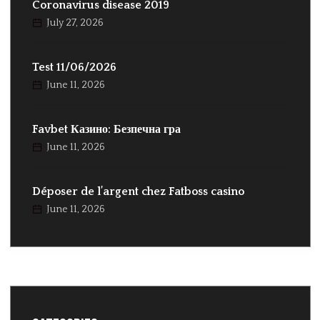
Coronavirus disease 2019
July 27, 2026
Test 11/06/2026
June 11, 2026
Favbet Казино: Безпечна гра
June 11, 2026
Déposer de l’argent chez Fatboss casino
June 11, 2026