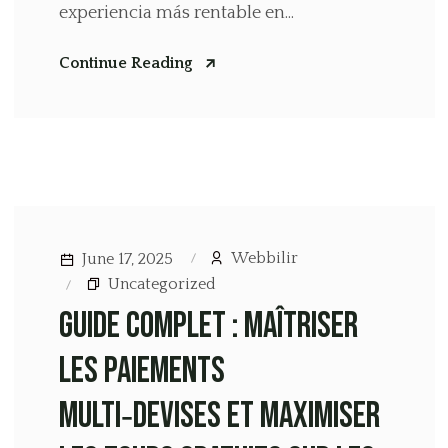
experiencia más rentable en...
Continue Reading
Webbilir
June 17, 2025
Uncategorized
Guide complet : maîtriser
les paiements
multi‑devises et maximiser