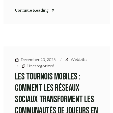
Continue Reading
Webbilir
December 20, 2025
Uncategorized
Les tournois mobiles :
comment les réseaux
sociaux transforment les
communautés de joueurs en