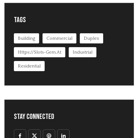
Tags
Building
Commercial
Duplex
Https://slots-Gem.at
Industrial
Residential
Stay Connected