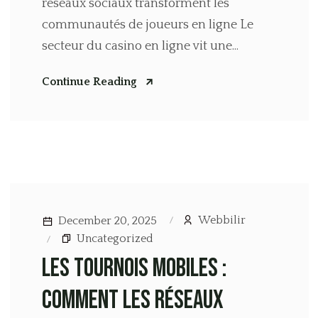
réseaux sociaux transforment les
communautés de joueurs en ligne Le
secteur du casino en ligne vit une...
Continue Reading
Webbilir
December 20, 2025
Uncategorized
Les tournois mobiles :
comment les réseaux