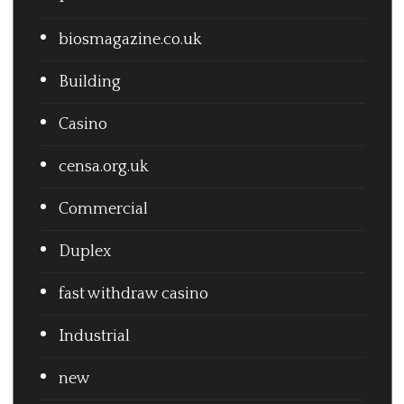
biosmagazine.co.uk
Building
Casino
censa.org.uk
Commercial
Duplex
fast withdraw casino
Industrial
new