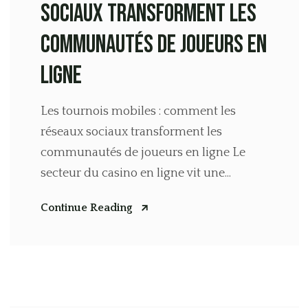
sociaux transforment les
communautés de joueurs en
ligne
Les tournois mobiles : comment les
réseaux sociaux transforment les
communautés de joueurs en ligne Le
secteur du casino en ligne vit une...
Continue Reading