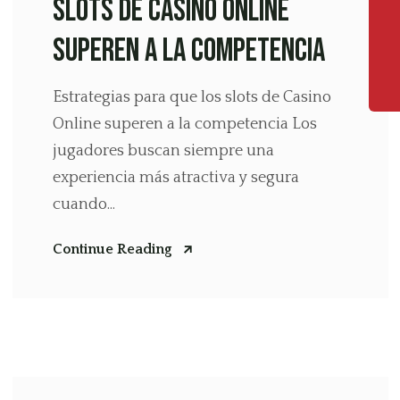
slots de Casino Online
superen a la competencia
Estrategias para que los slots de Casino
Online superen a la competencia Los
jugadores buscan siempre una
experiencia más atractiva y segura
cuando...
Continue Reading