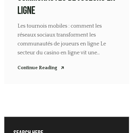
ligne
Les tournois mobiles : comment les
réseaux sociaux transforment les
communautés de joueurs en ligne Le
secteur du casino en ligne vit une...
Continue Reading