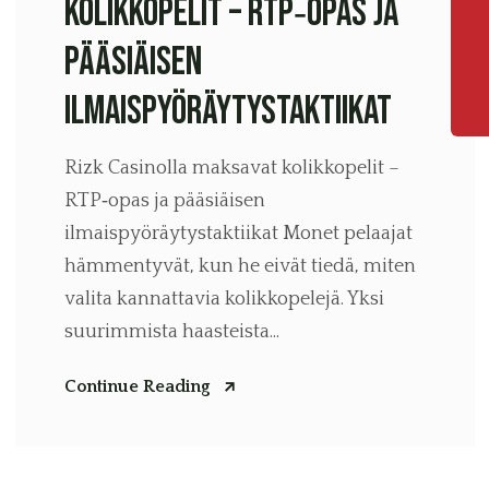
kolikkopelit – RTP‑opas ja
pääsiäisen
ilmaispyöräytystaktiikat
Rizk Casinolla maksavat kolikkopelit –
RTP‑opas ja pääsiäisen
ilmaispyöräytystaktiikat Monet pelaajat
hämmentyvät, kun he eivät tiedä, miten
valita kannattavia kolikkopelejä. Yksi
suurimmista haasteista...
Continue Reading