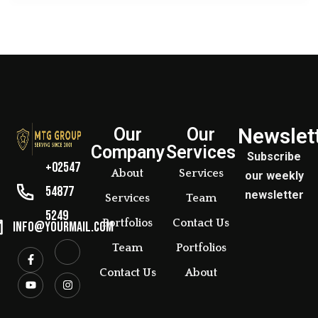
Newslet
Our
Our
Company
Services
Subscribe
+02547
About
Services
our weekly
54877
newsletter
Services
Team
5249
Portfolios
Contact Us
info@yourmail.com
Team
Portfolios
Contact Us
About