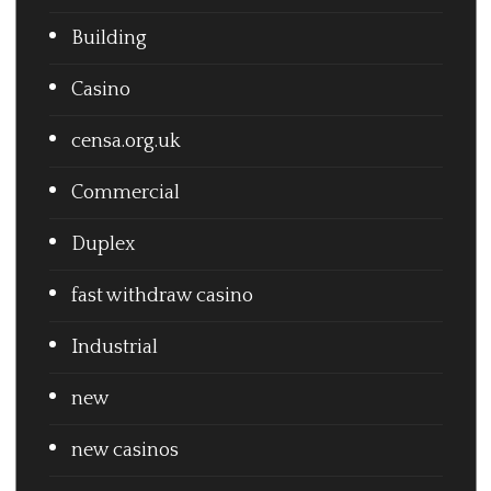
Building
Casino
censa.org.uk
Commercial
Duplex
fast withdraw casino
Industrial
new
new casinos