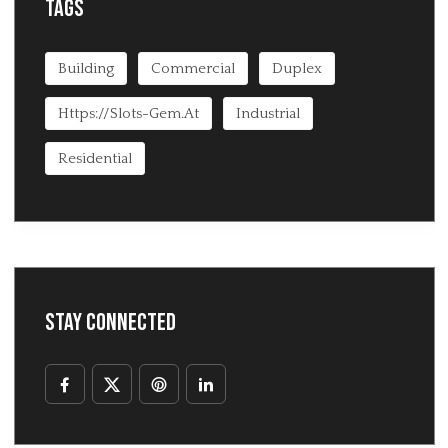
Tags
Building
Commercial
Duplex
Https://slots-Gem.at
Industrial
Residential
Stay Connected