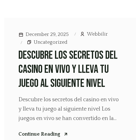
Webbilir
December 29, 2025
Uncategorized
Descubre los secretos del
casino en vivo y lleva tu
juego al siguiente nivel
Descubre los secretos del casino en vivo
y lleva tu juego al siguiente nivel Los
juegos en vivo se han convertido en la...
Continue Reading