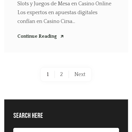
Slots y Juegos de Mesa en Casino Online
Los expertos en apuestas digitales
confían en Casino Cirsa...
Continue Reading
1
2
Next
Search Here