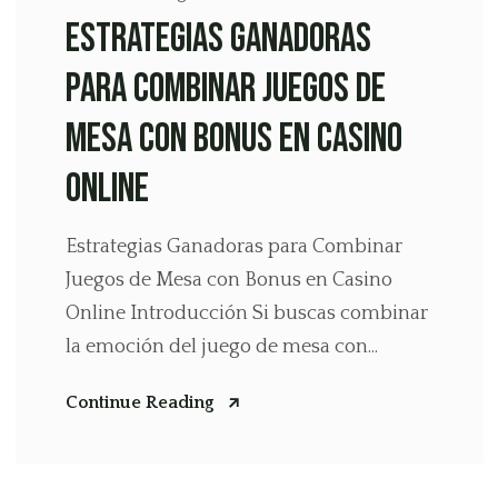
Estrategias Ganadoras
para Combinar Juegos de
Mesa con Bonus en Casino
Online
Estrategias Ganadoras para Combinar
Juegos de Mesa con Bonus en Casino
Online Introducción Si buscas combinar
la emoción del juego de mesa con...
Continue Reading